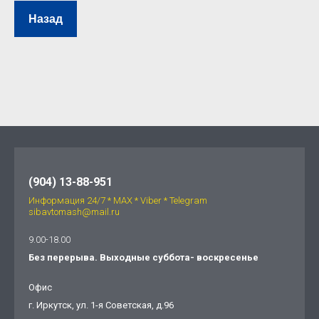
Назад
(904) 13-88-951
Информация 24/7 * МАХ * Viber * Telegram
sibavtomash@mail.ru
9.00-18.00
Без перерыва. Выходные суббота- воскресенье
Офис
г. Иркутск, ул. 1-я Советская, д.96