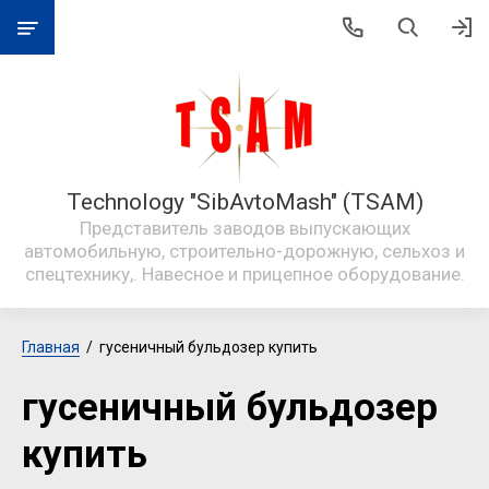
Technology "SibAvtoMash" (TSAM)
Представитель заводов выпускающих
автомобильную, строительно-дорожную, сельхоз и
спецтехнику,. Навесное и прицепное оборудование.
Главная
  /  гусеничный бульдозер купить
гусеничный бульдозер
купить