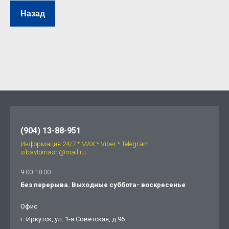
Назад
(904) 13-88-951
Информация 24/7 * МАХ * Viber * Telegram
sibavtomash@mail.ru
9.00-18.00
Без перерыва. Выходные суббота- воскресенье
Офис
г. Иркутск, ул. 1-я Советская, д.96