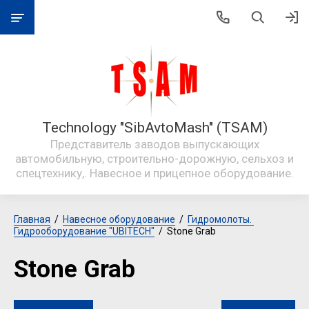
Technology "SibAvtoMash" (TSAM)
Представитель заводов выпускающих
автомобильную, строительно-дорожную, сельхоз и
спецтехнику,. Навесное и прицепное оборудование.
Главная
  /  
Навесное оборудование
  /  
Гидромолоты. 
Гидрооборудование "UBITECH"
  /  Stone Grab
Stone Grab